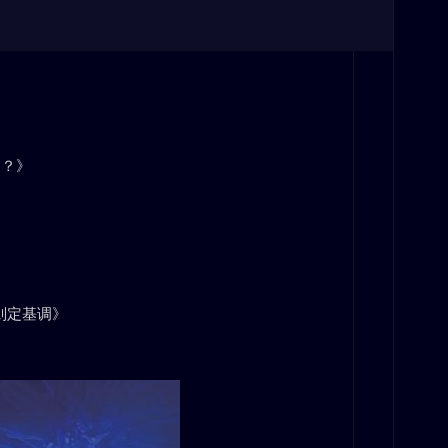
？？》
则定基调》