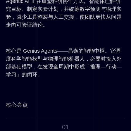
Agentic AI 正在重塑科研协作方式。智能体理解研
究目标、制定实验计划，并统筹数字预测与物理实
电解质
高分子
电池材料
验，减少工具割裂与人工交接，使团队更快从问题
走向可验证结论。
手性
光化学
氟化学
金属有机
核心是 Genius Agents——晶泰的智能中枢。它调
度科学智能模型与物理智能机器人，必要时接入外
部基础模型，在发现全周期中形成「推理—行动—
学习」的闭环。
核心亮点
01