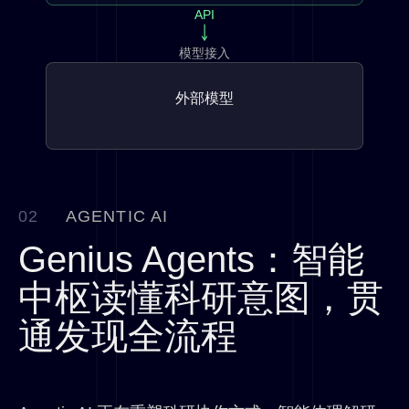
API
ADMET
Selectivity
Developability
模型接入
外部模型
称量
溶解
移液分配
路线设计
20+ 类反应预测
偶联反应
条件筛选
FEP
第一性原理
02
AGENTIC AI
自动反应
LCMS
谱图分发
Genius Agents：智能
晶型/盐型/共晶
结晶行为
中枢读懂科研意图，贯
纯化
结晶行为
晶型筛选
抗原
抗体
复合物建模
通发现全流程
合成
环化
活性制样
LCMS 读谱
分离纯化推荐