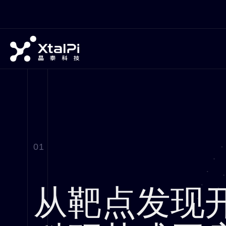
01
从靶点发现