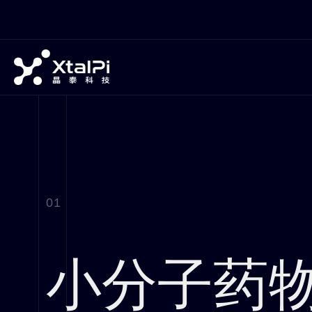
01
小分子药