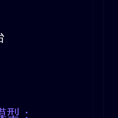
台
模型：