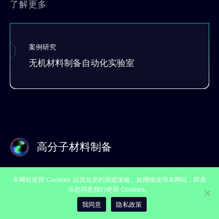
了解更多
案例研究
无机材料制备自动化实验室​
高分子材料制备
高分子材料制备自动化实验室由高分子材料制备工作站、
本网站使用 Cookies 以优化您的浏览体验。如继续使用本网站，即表
AGV智能运输机器人和仓储物料架组成，实现高分材料研
示您同意我们使用 Cookies。
发流程自动化无人化。高分子材料制备工作站，适用于高
分子材料中离子凝胶配方的筛选场景，内置灵活机器人搭
我同意
隐私政策
配多种抓取工具，自动实现固体/液体投料、控温控搅拌合