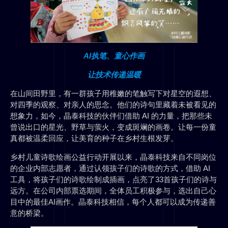
AI执笔、童心作画
让技术传递温暖
在山间田野里，有一群孩子用稚嫩的笔触写下对星空的遐想、
对四季的观察、对亲人的思念。他们的诗句里藏着未被看见的
想象力，如今，晶泰科技的伙伴们借助 AI 的力量，把那些未
曾说出口的星光、野草与萤火，变成斑斓的画卷。让每一份童
真都被温柔回应，让美育的种子在乡村生根发芽。
乡村儿童诗歌绘画公益行动开展以来，晶泰科技来自不同岗位
的企业内部志愿者，通过认领孩子们的诗歌的方式，借助 AI
工具，将孩子们的诗歌绘制成插画，点亮了33首孩子们的诗与
远方。在公司内部票选期间，全体员工积极参与，选出自己心
目中的最佳AI画作。晶泰科技相信，每个人都可以成为传递善
意的桥梁。