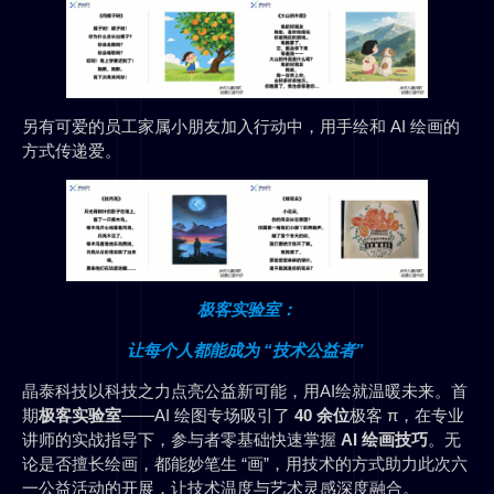
另有可爱的员工家属小朋友加入行动中，用手绘和 AI 绘画的
方式传递爱。
极客实验室：
让每个人都能成为 “技术公益者”
晶泰科技以科技之力点亮公益新可能，用AI绘就温暖未来。首
期
极客实验室
——AI 绘图专场吸引了
40 余位
极客 π，在专业
讲师的实战指导下，参与者零基础快速掌握
AI 绘画技巧
。无
论是否擅长绘画，都能妙笔生 “画”，用技术的方式助力此次六
一公益活动的开展，让技术温度与艺术灵感深度融合。