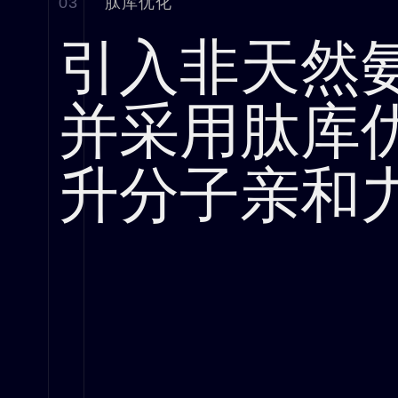
03
肽库优化
引入非天然氨基
并采用肽库
升分子亲和