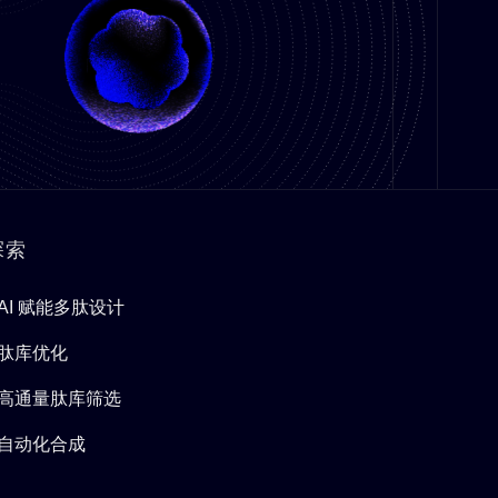
探索
AI 赋能多肽设计​
肽库优化​
高通量肽库筛选
自动化合成