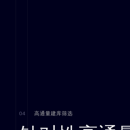
04
高通量建库筛选