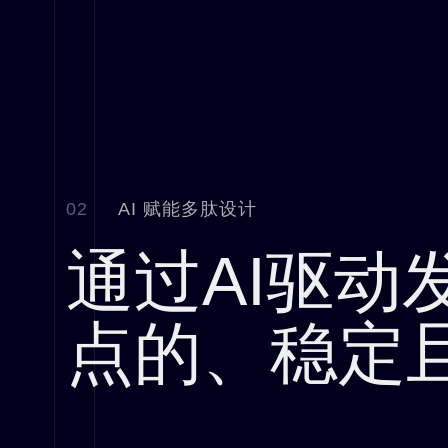
02
AI 赋能多肽设计
通过AI驱动
点的、稳定