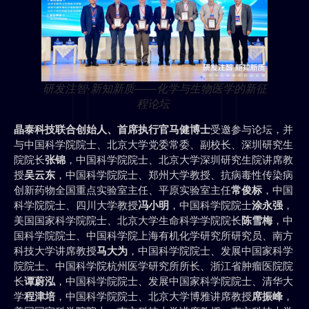
研发注智·新知新质——化学与生物医学的新征
程论坛
晶泰科技联合创始人、首席执行官马健博士
受邀参与论坛，并
与中国科学院院士、北京大学党委常委、副校长、深圳研究生
院院长
张锦
，中国科学院院士、北京大学深圳研究生院讲席教
授
吴云东
，中国科学院院士、郑州大学教授、抗病毒性传染病
创新药物全国重点实验室主任、平原实验室主任
常俊标
，中国
科学院院士、四川大学教授
冯小明
，中国科学院院士
涂永强
，
美国国家科学院院士、北京大学生命科学学院院长
陈雪梅
，中
国科学院院士、中国科学院上海有机化学研究所研究员、南方
科技大学讲席教授
马大为
，中国科学院院士、发展中国家科学
院院士、中国科学院杭州医学研究所所长、浙江省肿瘤医院院
长
谭蔚泓
，中国科学院院士、发展中国家科学院院士、清华大
学
程津培
，中国科学院院士、北京大学博雅讲席教授
席振峰
，