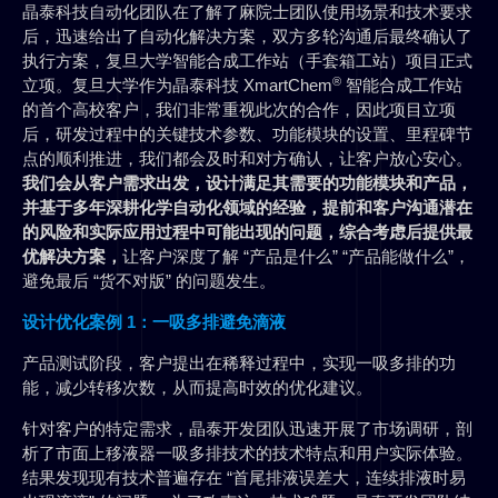
晶泰科技自动化团队在了解了麻院士团队使用场景和技术要求
后，迅速给出了自动化解决方案，双方多轮沟通后最终确认了
执行方案，复旦大学智能合成工作站（手套箱工站）项目正式
®
立项。复旦大学作为晶泰科技 XmartChem
智能合成工作站
的首个高校客户，我们非常重视此次的合作，因此项目立项
后，研发过程中的关键技术参数、功能模块的设置、里程碑节
点的顺利推进，我们都会及时和对方确认，让客户放心安心。
我们会从客户需求出发，设计满足其需要的功能模块和产品，
并基于多年深耕化学自动化领域的经验，提前和客户沟通潜在
的风险和实际应用过程中可能出现的问题，综合考虑后提供最
优解决方案，
让客户深度了解 “产品是什么” “产品能做什么”，
避免最后 “货不对版” 的问题发生。
设计优化案例 1：一吸多排避免滴液
产品测试阶段，客户提出在稀释过程中，实现一吸多排的功
能，减少转移次数，从而提高时效的优化建议。
针对客户的特定需求，晶泰开发团队迅速开展了市场调研，剖
析了市面上移液器一吸多排技术的技术特点和用户实际体验。
结果发现现有技术普遍存在 “首尾排液误差大，连续排液时易