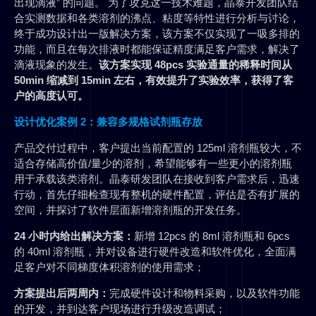
出现滴液” 的问题。 为了攻克这一技术难题，晶泰开发团队结
合实测数据和各类溶剂的沸点、粘度等特性进行分析与讨论，
终于成功设计出一版解决方案，该方案不仅实现了一吸多排的
功能，而且在每次排液时都能保证精度满足客户需求，解决了
滴液现象的发生。
该方案实现 48pcs 实验通量的稀释时间从
50min 缩减到 15min 左右，有效提升了实验效率，获得了客
户的高度认可。
设计优化案例 2：兼容多规格试剂瓶存放
产品交付过程中，客户提出当前配置的 125ml 溶剂瓶较大，不
适合存储高价值/量少的溶剂，希望能够有一些更小的溶剂瓶
用于承载该类溶剂。晶泰研发团队在接收到客户需求后，迅速
行动，首先仔细检查现有整机的硬件配置，评估是否有扩展的
空间，并探讨了软件层面新增溶剂瓶的开发任务。
24 小时内给出解决方案：
新增 12pcs 的 8ml 溶剂瓶和 6pcs
的 40ml 溶剂瓶，并对设备进行硬件改造和软件优化，全面满
足客户对不同梯度体积溶剂的使用需求；
方案提出后两周内：
完成硬件设计和物料采购，以及软件功能
的开发，并到达客户现场进行升级改造调试；