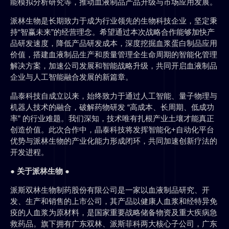
能模拟分析研究等，推动血液制品产品升级与市场应用发展。
派林生物是长期致力于成为行业领先的生物科技企业，坚定秉
持“智赢未来”的经营理念。希望通过本次战略合作能够加快产
品研发速度，降低产品研发成本，深度挖掘血浆蛋白制品应用
价值，搭建血液制品生产和质量管理全生命周期的智能化管理
解决方案，加速公司发展和智能战略升级，共同开启血液制品
企业与人工智能融合发展的新篇章。
晶泰科技自成立以来，始终致力于通过人工智能、量子物理与
机器人技术的融合，破解药物研发 “高成本、长周期、低成功
率” 的行业难题。我们深知，技术唯有扎根产业土壤才能真正
创造价值。此次合作中，晶泰科技将发挥智能化+自动化平台
优势与派林生物的产业化能力形成闭环，共同加速创新疗法的
开发进程。
●
关于派林生物
●
派斯双林生物制药股份有限公司是一家以血液制品研究、开
发、生产和销售的上市公司，其产品以健康人血浆和经特异免
疫的人血浆为原材料，是国家重要战略储备物资及重大疾病急
救药品。旗下拥有广东双林、派斯菲科两大核心子公司，广东