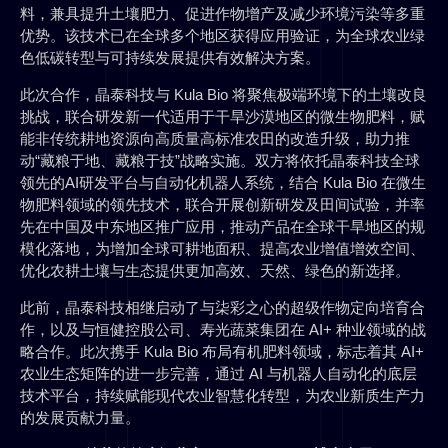
料，兼具提升土壤肥力、促进作物增产及减少环境污染等多重
优势。该技术已在全球多个地区获得应用验证，为全球农业绿
色低碳转型与可持续发展提供有效解决方案。
此次合作，晶泰科技与 Kula Bio 将聚焦极端环境下的土壤改良
挑战，联合研发新一代适用于干旱沙漠地区的微生物肥料，赋
能非传统耕地资源向高质量高标准农田的改造升级，助力推
动“藏粮于地、藏粮于技”战略实施。双方将依托晶泰科技全球
领先的AI研发平台与自动化机器人系统，结合 Kula Bio 在微生
物肥料领域的领先技术，联合开展创新研发及田间试验，并率
先在中国及中东地区推广应用，推动产品在全球干旱地区的规
模化落地，为增加全球可耕地面积、提高农业增值增效空间、
优化农耕土壤与生态提供更加高效、天然、绿色的新选择。
此前，晶泰科技相继启动了与柒彩之心的超级作物定向培育合
作，以及与恒健控股公司、寿光蔬菜集团在 AI+ 种业领域的战
略合作。此次携手 Kula Bio 布局有机肥料领域，标志着其 AI+
农业生态矩阵的进一步完善，通过 AI 与机器人自动化的底层
技术平台，持续赋能现代农业智慧化转型，为农业新质生产力
的发展贡献力量。