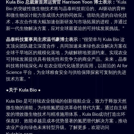
Kula Bio 总裁兼首席运营官 Harrison Yoon 博士表示：
“Kula
Bio 的突破性微生物技术将与晶泰科技前沿的、AI驱动的育种
和微生物设计能力形成强大的协同效应。借助先进的自动化技
术，本次合作将大幅加速创新研发与市场拓展的进程，并通过
新一代生物解决方案，应对全球最紧迫的可持续发展挑战。”
晶泰科技董事局主席温书豪博士表示
：“很荣幸与 Kula Bio 这
支顶尖团队建立深度合作，共同加速未来绿色农业解决方案在
全球干旱地区的规模化落地，为破解耕地资源约束、实现农业
可持续发展提供具有领先性和竞争力的商业产品。未来，晶泰
科技将持续深化 AI 在农业现代化场景的应用，以前沿的 AI for
Science 平台，为全球粮食安全与供给保障探索可复制的先进
技术方案。”
●
关
于 Kula Bio
●
Kula Bio 是可持续农业领域的创新领航企业，致力于释放天然
微生物的潜能，为传统氮肥提供革命性替代方案。通过自主研
发的增效微生物技术与精准施用体系，Kula Bio成功打造出环
保友好、效能卓越且成本优势显著的氮肥替代解决方案，推动
农业产业向绿色未来转型升级。了解更多，欢迎访问