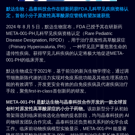
默达生物：
晶泰科技合作
在研新
药获FDA儿科罕见疾病资格认
定，首创小分子原发性高草酸尿症管线有望加速获批
2024 年 8 月 5 日，默达生物宣布，FDA 已授予其在研新药
META-001-PH儿科罕见疾病资格认定（Rare Pediatric
Disease Designation, RPDD），用于治疗原发性高草酸尿症
（Primary Hyperoxaluria, PH），一种罕见且严重危害生命的
遗传性疾病。获得罕见儿科疾病的认定将极大地促进META-
001-PH的临床开发。
默达生物成立于2021年，基于前沿的新兴生物学理论，通过调
节细胞新陈代谢的活力实现对免疫系统功能及其他生理系统功
能的有效调节，开发更安全有效的自免疫疾病及代谢疾病治疗
手段，聚焦first-in-class首创新药的研发。
META-001-PH 是默达生物与晶泰科技合作开发的一款全球首
创针对原发性高草酸尿症的小分子药物。
该款新型分⼦从初始
⻣架筛选到临床前候选化合物的提名阶段，均与晶泰科技的 AI
药物研发团队合作完成。晶泰科技还负责相关系列的化学合成
⼯作。临床前动物疾病模型实验显示，META-001-PH 能显著