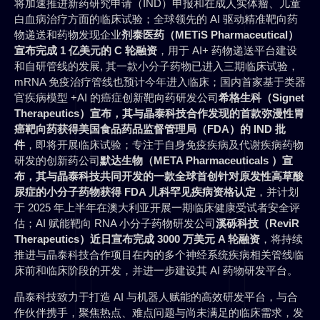
将加速推进新药研究申请（IND）申报和在成人实体瘤、儿童
白血病治疗方面的临床试验；全球领先的 AI 驱动精准靶向药
物递送和药物发现企业
剂泰医药（METiS Pharmaceutical）
宣布完成 1 亿美元的 C 轮融资
，用于 AI+ 药物递送平台建设
和自研管线的发展, 其一款小分子药物已进入三期临床试验，
mRNA 免疫治疗管线也预计今年进入临床；国内首家基于类器
官疾病模型 +AI 的癌症创新靶向药研发公司
希格生科（Signet
Therapeutics）
宣布，其与晶泰科技合作发现的首款弥漫性胃
癌靶向药获得
美国食品药品监督管理局（
FDA）的 IND 批
件
，即将开展临床试验；专注于自身免疫疾病及代谢疾病药物
研发的创新药公司
默达生物（META Pharmaceuticals ）
宣
布，其与晶泰科技共同开发的一款全球首创针对原发性高草酸
尿症的小分子药物获得 FDA 儿科罕见疾病资格认定
，并计划
于 2025 年上半年在澳大利亚开展一期临床健康受试者安全评
估；AI 赋能靶向 RNA 小分子药物研发公司
溪砾科技（ReviR
Therapeutics）
近日宣布完成 3000 万美元 A 轮融资
，将持续
推进与晶泰科技合作项目在内的多个神经系统疾病相关管线临
床前和临床阶段的开发，并进一步建设其 AI 药物研发平台。
晶泰科技致力于打造 AI 与机器人赋能的高效研发平台，与合
作伙伴携手，聚焦热点、难点问题与尚未满足的临床需求，发