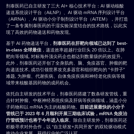
剂泰医药已自主研发了三大 AI+ 核心技术平台：AI 驱动核酸
递送系统设计平台（AiLNP）、AI 驱动 mRNA 序列设计平台
（AiRNA）、AI 驱动小分子制剂设计平台（AiTEM），并打造
了一条专属剂泰医药的干湿实验深度结合的技术路线，以此实
现了高效的药物递送和药物发现。
基于 AI 药物递送平台，
剂泰医药在肝靶向领域已达到了 best-
in-class 全球最佳
，递送效率超越行业巨头 20 倍以上。在肺
靶向等领域, 对标海外顶尖药企也都达到数量级的药效提升。
此外，剂泰医药还开创了全身肌肉、脑、免疫器官、肿瘤的靶
向递送技术, 成功引领世界攻克多器官和组织靶向的 “卡脖子”
难题, 为肿瘤、代谢疾病、自体免疫疾病和神经老化疾病等领
域带来核酸基因药物的成药机会。
依托自主研发的技术平台，剂泰医药搭建了数条研发管线，重
点针对肿瘤、中枢神经系统疾病及肝病等疾病领域，涵盖小分
子药物和以 mRNA 为主的核酸药物。
目前进展最快的小分子
管线已于 2023 年 6 月顺利开展三期临床试验，mRNA 免疫治
疗管线预计也将于今年进入临床
。除自主研发外，剂泰医药还
积极寻求对外合作，以 “自主研发+共同开发” 的双轮驱动模式
推动企业发展，获得行业的广泛认可。