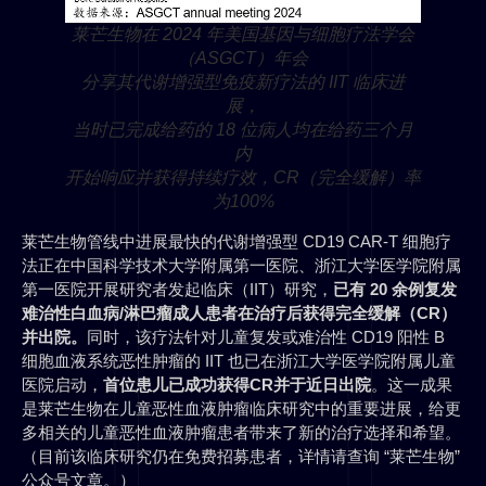
莱芒生物在 2024 年美国基因与细胞疗法学会
（ASGCT）年会
分享其代谢增强型免疫新疗法的 IIT 临床进
展，
当时已完成给药的 18 位病人均在给药三个月
内
开始响应并获得持续疗效，CR（完全缓解）率
为100%
莱芒生物管线中进展最快的代谢增强型 CD19 CAR-T 细胞疗
法正在中国科学技术大学附属第一医院、浙江大学医学院附属
第一医院开展研究者发起临床（IIT）研究，
已有 20 余例复发
难治性白血病/淋巴瘤成人患者在治疗后获得完全缓解（CR）
并出院。
同时，该疗法针对儿童复发或难治性 CD19 阳性 B
细胞血液系统恶性肿瘤的 IIT 也已在浙江大学医学院附属儿童
医院启动，
首位患儿已成功获得CR并于近日出院
。这一成果
是莱芒生物在儿童恶性血液肿瘤临床研究中的重要进展，给更
多相关的儿童恶性血液肿瘤患者带来了新的治疗选择和希望。
（目前该临床研究仍在免费招募患者，详情请查询 “莱芒生物”
公众号文章。）