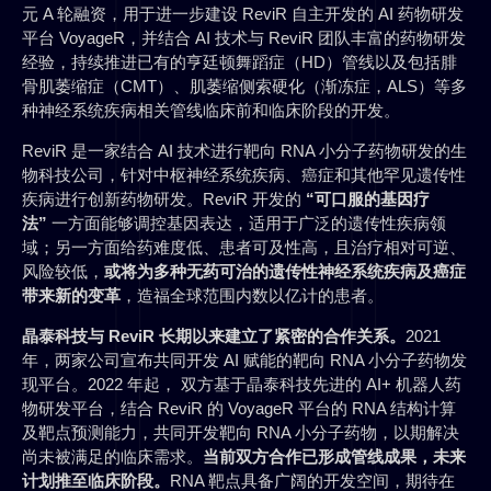
元 A 轮融资，用于进一步建设 ReviR 自主开发的 AI 药物研发
平台 VoyageR，并结合 AI 技术与 ReviR 团队丰富的药物研发
经验，持续推进已有的亨廷顿舞蹈症（HD）管线以及包括腓
骨肌萎缩症（CMT）、肌萎缩侧索硬化（渐冻症，ALS）等多
种神经系统疾病相关管线临床前和临床阶段的开发。
ReviR 是一家结合 AI 技术进行靶向 RNA 小分子药物研发的生
物科技公司，针对中枢神经系统疾病、癌症和其他罕见遗传性
疾病进行创新药物研发。ReviR 开发的
“可口服的基因疗
法”
一方面能够调控基因表达，适用于广泛的遗传性疾病领
域；另一方面给药难度低、患者可及性高，且治疗相对可逆、
风险较低，
或将为多种无药可治的遗传性神经系统疾病及癌症
带来新的变革
，造福全球范围内数以亿计的患者。
晶泰科技与 ReviR 长期以来建立了紧密的合作关系。
2021
年，两家公司宣布共同开发 AI 赋能的靶向 RNA 小分子药物发
现平台。2022 年起， 双方基于晶泰科技先进的 AI+ 机器人药
物研发平台，结合 ReviR 的 VoyageR 平台的 RNA 结构计算
及靶点预测能力，共同开发靶向 RNA 小分子药物，以期解决
尚未被满足的临床需求。
当前双方合作已形成管线成果，未来
计划推至临床阶段。
RNA 靶点具备广阔的开发空间，期待在