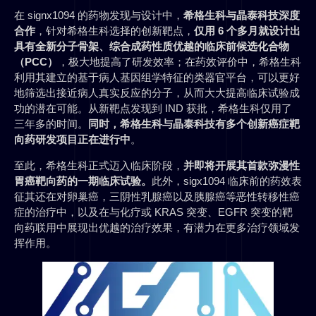
在 signx1094 的药物发现与设计中，
希格生科与晶泰科技深度
合作
，针对希格生科选择的创新靶点，
仅用 6 个多月就设计出
具有全新分子骨架、综合成药性质优越的临床前候选化合物
（PCC）
，极大地提高了研发效率；在药效评价中，希格生科
利用其建立的基于病人基因组学特征的类器官平台，可以更好
地筛选出接近病人真实反应的分子，从而大大提高临床试验成
功的潜在可能。从新靶点发现到 IND 获批，希格生科仅用了
三年多的时间。
同时，希格生科与晶泰科技有多个创新癌症靶
向药研发项目正在进行中
。
至此，希格生科正式迈入临床阶段，
并即将开展其首款弥漫性
胃癌靶向药的一期临床试验。
此外，sigx1094 临床前的药效表
征其还在对卵巢癌，三阴性乳腺癌以及胰腺癌等恶性转移性癌
症的治疗中，以及在与化疗或 KRAS 突变、EGFR 突变的靶
向药联用中展现出优越的治疗效果，有潜力在更多治疗领域发
挥作用。