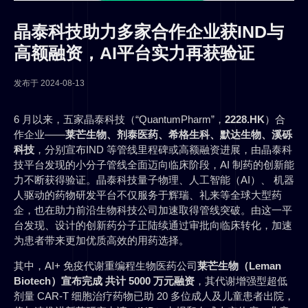
晶泰科技助力多家合作企业获IND与
高额融资，AI平台实力再获验证
发布于
2024-08-13
6 月以来，五家晶泰科技（“QuantumPharm”，
2228.HK
）合
作企业——
莱芒生物、剂泰医药、希格生科、默达生物、溪砾
科技
，分别宣布IND 等管线里程碑或高额融资进展，由晶泰科
技平台发现的小分子管线全面迈向临床阶段，AI 制药的创新能
力不断获得验证。晶泰科技量子物理、人工智能（AI）、 机器
人驱动的药物研发平台不仅服务于辉瑞、礼来等全球大型药
企，也在助力前沿生物科技公司加速取得管线突破。由这一平
台发现、设计的创新药分子正陆续通过审批向临床转化，加速
为患者带来更加优质高效的用药选择。
其中，AI+ 免疫代谢重编程生物医药公司
莱芒生物（Leman
Biotech）
宣布完成 共计 5000 万元融资
，其代谢增强型超低
剂量 CAR-T 细胞治疗药物已助 20 多位成人及儿童患者出院，