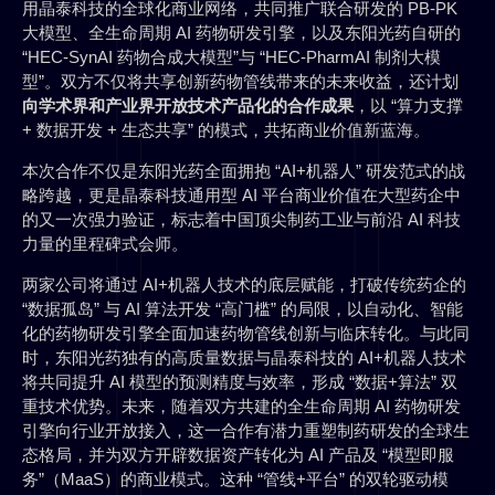
用晶泰科技的全球化商业网络，共同推广联合研发的 PB-PK
大模型、全生命周期 AI 药物研发引擎，以及东阳光药自研的
“HEC-SynAI 药物合成大模型”与 “HEC-PharmAI 制剂大模
型”。双方不仅将共享创新药物管线带来的未来收益，还计划
向学术界和产业界开放技术产品化的合作成果
，以 “算力支撑
+ 数据开发 + 生态共享” 的模式，共拓商业价值新蓝海。
本次合作不仅是东阳光药全面拥抱 “AI+机器人” 研发范式的战
略跨越，更是晶泰科技通用型 AI 平台商业价值在大型药企中
的又一次强力验证，标志着中国顶尖制药工业与前沿 AI 科技
力量的里程碑式会师。
两家公司将通过 AI+机器人技术的底层赋能，打破传统药企的
“数据孤岛” 与 AI 算法开发 “高门槛” 的局限，以自动化、智能
化的药物研发引擎全面加速药物管线创新与临床转化。与此同
时，东阳光药独有的高质量数据与晶泰科技的 AI+机器人技术
将共同提升 AI 模型的预测精度与效率，形成 “数据+算法” 双
重技术优势。未来，随着双方共建的全生命周期 AI 药物研发
引擎向行业开放接入，这一合作有潜力重塑制药研发的全球生
态格局，并为双方开辟数据资产转化为 AI 产品及 “模型即服
务”（MaaS）的商业模式。这种 “管线+平台” 的双轮驱动模