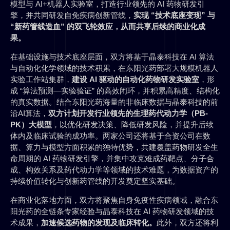
模型与 AI+机器人实验室，打造行业领先的 AI 药物研发引
擎，并共同研发自免疾病创新管线，
实现 “技术底座变现” 与
“新药管线造血” 的双飞轮效应，从而共享后续的商业化成
果。
在基础设施与技术底座层面，双方将基于晶泰科技在 AI 算法
与自动化化学领域的技术积累，在东阳光药部署大规模机器人
实验工作站集群，
建设 AI 驱动的自动化药物研发实验室
，形
成 “算法预测—实验验证” 的高效闭环，并积累高精度、结构化
的真实数据。结合东阳光药海量的非临床数据与晶泰科技的前
沿AI算法，
双方计划开发行业领先的生理药代动力学（PB-
PK）大模型
，以优化研发决策、降低研发风险，并提升后续
体内及临床试验的成功率。两家公司还将基于合资公司在数
据、算力与模型方面积累的独特优势，共建覆盖药物研发全生
命周期的 AI 药物研发引擎，并集中攻克难成药靶点、分子合
成、构效关系及药代动力学等领域的技术难题，为数据资产的
持续价值转化与创新药管线的开发奠定坚实基础。
在商业化落地方面，双方将聚焦自身免疫性疾病领域，融合东
阳光药的全链条专家经验与晶泰科技在 AI 药物研发领域的技
术成果，
加速候选药物的发现及临床转化。
此外，双方还将利