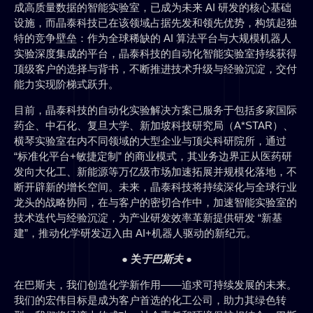
成高质量数据的智能实验室，已成为未来 AI 研发的核心基础
设施，而晶泰科技已在该领域占据先发和领先优势，构筑起独
特的竞争壁垒：作为全球稀缺的 AI 算法平台与大规模机器人
实验深度集成的平台，晶泰科技的自动化智能实验室持续获得
顶级客户的选择与背书，不断推进技术升级与经验沉淀，交付
能力实现阶梯式跃升。
目前，晶泰科技的自动化实验解决方案已服务于包括多家国际
药企、中石化、复旦大学、新加坡科技研究局（A*STAR）、
横琴实验室在内不同领域的大型企业与顶尖科研院所，通过
“标准化平台+敏捷定制” 的商业模式，其业务边界正从医药研
发向大化工、新能源等万亿级市场加速拓展并规模化落地，不
断开辟新的增长空间。未来，晶泰科技将持续深化与全球行业
龙头的战略协同，在与客户的密切合作中，加速智能实验室的
技术迭代与经验沉淀，为产业研发效率革新提供研发 “新基
建”，推动化学研发迈入由 AI+机器人驱动的新纪元。
●
关
于
巴斯夫
●
在巴斯夫，我们创造化学新作用——追求可持续发展的未来。
我们的宏伟目标是成为客户首选的化工公司，助力其绿色转