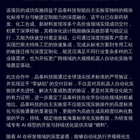
该项目的成功实施得益于晶泰科技智能自主实验室独特的模块
化标准平台与敏捷定制能力的深度融合。该平台已在新药研
发、化工合成、新材料发现等多个高价值领域实现成功交付，
积累了深厚经验，其模块化设计既能确保高效部署与稳定运
行，又能为快速交付奠定基础。公司通过深度挖掘客户需求，
实现巴斯夫特殊工艺的快速集成，完成从标准方案到专用工站
的敏捷迁移与深度定制化，能灵活满足不同行业复杂多样的工
业级需求，也为开拓更广阔领域的大规模机器人自动化实验市
场奠定基础。
此次合作中，晶泰科技能通过全球顶尖技术标准的严苛验证，
并实现近乎 “零缺陷” 的交付目标，不仅是对其机器人自动化实
验技术先进性、解决方案成熟度的验证，更是对其商业化能力
的有力证明，进一步奠定了晶泰科技在化学自动化领域的权威
地位。晶泰科技的自主实验室不仅能实现实验操作的高度标准
化与实验通量的显著提升，更能作为高效生成高精度结构化数
据的平台，持续、稳定地收集海量标准化实验数据，为研发领
域专有 AI 模型的开发与持续优化提供关键 “燃料”。
随着 AI 在研发领域的深度渗透，能够自动化执行并规模化生