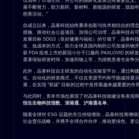
仅填补了市场空白，对公司的国际化发展也有重要意义。公
展不断努力，助力新药、新材料、新能源的研发，鼓励
慈善活动。”
自成立以来，晶泰科技始终秉承创新与技术相结合的理
措施、推动社会公益项目、加强公司治理，晶泰科技在
发展目标 SDG3（良好健康与福祉）的引领下，晶泰科技
全、低成本的方式，助力全球及国内制药公司加速药物
获 FDA 批准上市的新冠小分子口服药 PAXLOVID 
显著缩短研发时间，加速药物上市，为拯救患者生命争
此外，晶泰科技自主研发的自动化实验室平台，通过构建高
化、自动化的研发模式，不仅在资源节约和节能减排显
展，在实现 “双碳” 目标的过程中发挥着越来越重要的作
与此同时，资本市场也展现了对晶泰科技稳健业务表现
恒生生物科技指数、深港通、沪港通名单
。
随着全球对 ESG 议题的关注持续增加，晶泰科技将继
社会责任战略，并携手全球合作伙伴，推动更绿色、更