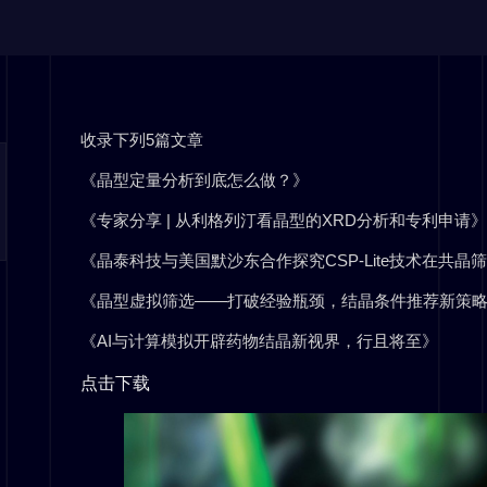
收录下列5篇文章
《晶型定量分析到底怎么做？》
《专家分享 | 从利格列汀看晶型的XRD分析和专利申请》
《晶泰科技与美国默沙东合作探究CSP-Lite技术在共晶
《晶型虚拟筛选——打破经验瓶颈，结晶条件推荐新策
《AI与计算模拟开辟药物结晶新视界，行且将至》
点击下载