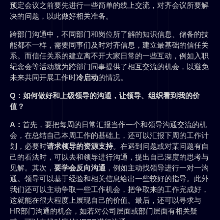
预定会议之前要先进行一些简单的线上交流，对齐会议所要解
决的问题，以此做好相关准备。
跨部门沟通中，不同部门和岗位所了解的知识信息、储备的技
能都不一样，需要同事们及时对齐信息，建立最基础的信任关
系。而信任关系的建立离不开大家日常的一些互动，例如入职
纪念会等活动就为跨部门同事提供了相互交流的机会，以避免
未来共同开展工作时
冷启动
的情况。
Q：
如何做好和上级领导的沟通，让领导、组织看到我的价
值？
A：
首先，要把每周的日常汇报当作一个和领导沟通交流的机
会，在总结自己本周工作的基础上，还可以汇报下周的工作计
划，必要时
请求领导的资源支持
。在遇到问题或对某问题有自
己的看法时，可以去和领导进行沟通，提出自己深度的思考与
见解。其次，
要学会反向沟通
，例如主动找领导进行一对一沟
通。领导可以基于经验和相关信息给出一些较好的指导。此外
我们还可以主动争取一些工作机会，把争取来的工作完成好，
这就能在很大程度上展现自己的价值。最后，还可以寻求与
HR部门沟通的机会，如若对公司层面或部门层面有相关疑