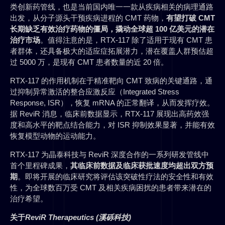
类创新药管线，也是当前国内唯一一款从疾病相关的病理通路
出发，从分子源头干预疾病进程的 CMT 药物，
有望打破 CMT
长期缺乏有效治疗药物的僵局，撬动全球超 100 亿美元的潜在
治疗市场
。值得注意的是，RTX-117 除了适用于现有 CMT 患
者群体，还具备极大的适应症拓展潜力，潜在覆盖人群预估超
过 5000 万，是现有 CMT 患者数量的近 20 倍。
RTX-117 的作用机制在于精准靶向 CMT 致病的关键通路，通
过抑制异常激活的整合应激反应（Integrated Stress
Response, ISR），恢复 mRNA 的正常翻译，从而发挥疗效。
据 ReviR 消息，临床前数据显示，RTX-117 展现出高药效强
度和高水平的靶点结合能力，对 ISR 抑制效果显著，并能有效
恢复模型动物的运动能力。
RTX-117 为晶泰科技与 ReviR 深度合作的一系列研发管线中
首个里程碑成果，
其临床前数据及临床获批速度均超出双方预
期
。即将开展的临床研究将评估该突破性疗法的安全性和有效
性，为全球数百万受 CMT 及相关疾病困扰的患者带来潜在的
治疗希望。
关于
ReviR Therapeutics (溪砾科技)