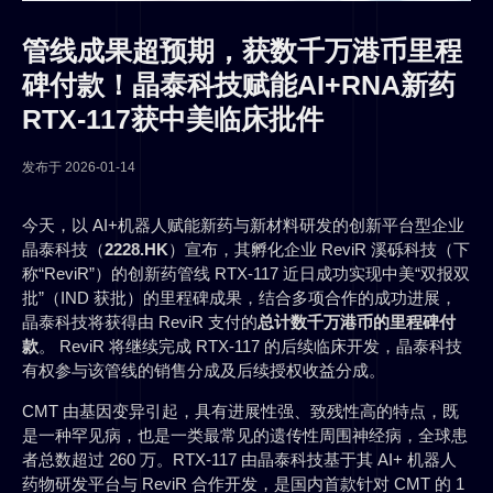
管线成果超预期，获数千万港币里程
碑付款！晶泰科技赋能AI+RNA新药
RTX-117获中美临床批件
发布于
2026-01-14
今天，以 AI+机器人赋能新药与新材料研发的创新平台型企业
晶泰科技（
2228.HK
）宣布，其孵化企业 ReviR 溪砾科技（下
称“ReviR”）的创新药管线 RTX-117 近日成功实现中美“双报双
批”（IND 获批）的里程碑成果，结合多项合作的成功进展，
晶泰科技将获得由 ReviR 支付的
总计数千万港币的里程碑付
款
。 ReviR 将继续完成 RTX-117 的后续临床开发，晶泰科技
有权参与该管线的销售分成及后续授权收益分成。
CMT 由基因变异引起，具有进展性强、致残性高的特点，既
是一种罕见病，也是一类最常见的遗传性周围神经病，全球患
者总数超过 260 万。RTX-117 由晶泰科技基于其 AI+ 机器人
药物研发平台与 ReviR 合作开发，是国内首款针对 CMT 的 1