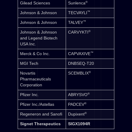
®
Gilead Sciences
Sunlenca
™
Johnson & Johnson
TECVAYLI
™
Johnson & Johnson
TALVEY
®
Johnson & Johnson
CARVYKTI
and Legend Biotech
USA Inc.
™
Merck & Co Inc.
CAPVAXIVE
MGI Tech
DNBSEQ-T20
®
Novartis
SCEMBLIX
Pharmaceuticals
Corporation
®
Pfizer Inc.
ABRYSVO
®
Pfizer Inc./Astellas
PADCEV
®
Regeneron and Sanofi
Dupixent
Signet Therapeutics
SIGX1094R