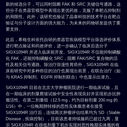
新的候选分子，可以同时阻断 FAK 和 SRC 关键信号通路，这
些分子在类器官模型中表现出更优药效，克服了单靶点抑制剂
的局限性。此外，该研究也验证了晶泰科技的技术平台在靶点
验证与分子设计方面的强大能力，为未来的药物研发提供了重
要支持。
此后，希格生科依托自研的类器官疾病模型平台筛选评价体系
进行靶点验证和药效评价，进一步确认了临床后选分子
SIGX1094R 并进入临床前开发。SIGX1094R 不仅能抑制磷酸
化 FAK，还能抑制磷酸化 SRC，阻断 FAK/SRC 复合物的活
性及相关信号通路。除治疗弥漫性胃癌外，SIGX1094R 在临
床前研究中对多种癌症的治疗也展现出前景，在联合治疗（如
与 KRAS 抑制剂、EGFR 抑制剂联合）中也显示出潜力。
SIGX1094R 目前在北京大学肿瘤医院进行一期临床试验，且
在一期临床的剂量爬坡试验中安全性表现良好并呈现初步抗肿
瘤活性。在第二剂量组（12.5 mg，约为目标剂量 200 mg 的
1/16）中，一位晚期肺转移的恶性实体瘤患者在接受
SIGX1094R 治疗后，连续两次肿瘤评估结果均为 SD（Stable
Disease，疾病控制），目前该患者持续服药已超过九周，显
示 SIGX1094R 在很低剂量下初步实现对恶性晚期实体瘤的有