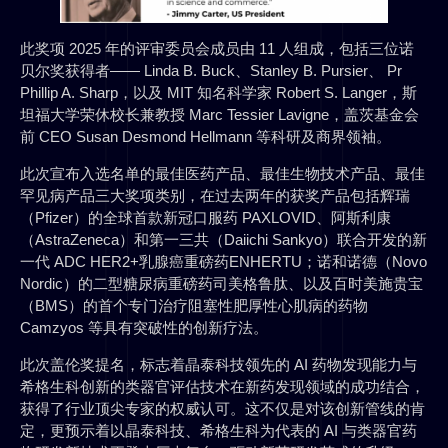
此奖项 2025 年的评审委员会成员由 11 人组成，包括三位诺
贝尔奖获得者—— Linda B. Buck、Stanley B. Pursier、 Pr
Phillip A. Sharp，以及 MIT 知名科学家 Robert S. Langer，斯
坦福大学荣休校长兼教授 Marc Tessier Lavigne，盖茨基金会
前 CEO Susan Desmond Hellmann 等科研及商界领袖。
此次宣布入选名单的最佳医药产品、最佳生物技术产品、最佳
罕见病产品三大奖项类别，在过去两年的获奖产品包括辉瑞
（Pfizer）的全球首款新冠口服药 PAXLOVID、阿斯利康
（AstraZeneca）和第一三共（Daiichi Sankyo）联合开发的新
一代 ADC HER2+乳腺癌重磅药ENHERTU；诺和诺德（Novo
Nordic）的二型糖尿病重磅药司美格鲁肽、以及百时美施贵宝
（BMS）的首个专门治疗阻塞性肥厚性心肌病的药物
Camzyos 等具有突破性的创新疗法。
此次盖伦奖提名，标志着晶泰科技领先的 AI 药物发现能力与
希格生科创新的类器官评估技术在新药发现领域的成功结合，
获得了行业顶尖专家的权威认可。这不仅是对该创新管线的肯
定，更预示着以晶泰科技、希格生科为代表的 AI 与类器官药