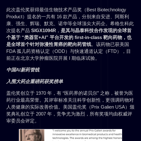
此次盖伦奖获得最佳生物技术产品奖（Best Biotechnology
Product）提名的一共有 16 款产品，分别来自安进、阿斯利
康、强生、辉瑞、默克、诺华等全球顶尖大药企。希格生科此
次提名产品
SIGX1094R
，
是其与晶泰科技合作发现的全球首
个基于 “类器官+AI” 平台开发的 first-in-class 靶向药物，也
是全球首个针对弥漫性胃癌的靶向药管线
。该药物已获美国
FDA 孤儿药资格认定（ODD）与快速通道认定（FTD），目
前正在北京大学肿瘤医院开展 I 期临床试验。
中国AI新药管线
入围
大药企重磅药获奖榜单
盖伦奖创立于 1970 年，有 “医药界的诺贝尔” 之称，被誉为医
药行业最高荣誉。其评审标准关注科学创新性，更强调药物对
人类健康的实际改善价值。美国盖伦奖（Prix Galien USA）颁
奖典礼创立于 2007 年，竞争尤为激烈，所有奖项均由权威评
审委员会评定。