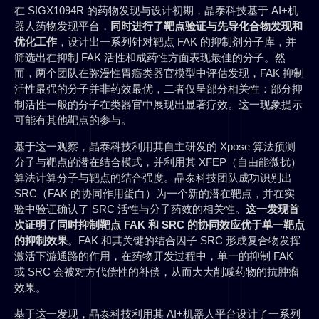
在 SIGX1094R 的药物发现与设计初期，晶泰科技基于 AI+机
器人药物发现平台，
同时进行了靶点验证与先导化合物发现和
优化工作
，设计出一系列针对靶点 FAK 的抑制剂分子库，并
筛选出在抑制 FAK 活性和成药性方面表现最佳的分子。然
而，两个团队在弥漫性胃癌类器官模型中评估发现，FAK 抑制
活性最强的分子并非药效最优，二者仅呈部分相关性：部分抑
制活性一般的分子在类器官中展现出显著疗效。这一现象提示
可能有其他靶点的参与。
基于这一观察，晶泰科技利用其自主研发的 Xpose 算法预测
分子与靶点的潜在结合模式，并利用其 XFEP（自由能微扰）
算法计算分子与靶点的结合强度。晶泰科技团队成功识别出
SRC（FAK 的协同作用蛋白）为一个新的潜在靶点，并在实
验中验证确认了 SRC 活性与分子药效的相关性。
这一发现首
次证明了同时抑制靶点 FAK 和 SRC 的协同效应优于单一靶点
的抑制效果
。FAK 和其关键的结合因子 SRC 形成复合物发挥
激活下游通路的作用，在药物开发过程中，单一的抑制 FAK
或 SRC 会被对方代偿性的补偿，从而大大削减药物的抗肿瘤
效果。
基于这一发现，晶泰科技利用其 AI+机器人平台设计了一系列