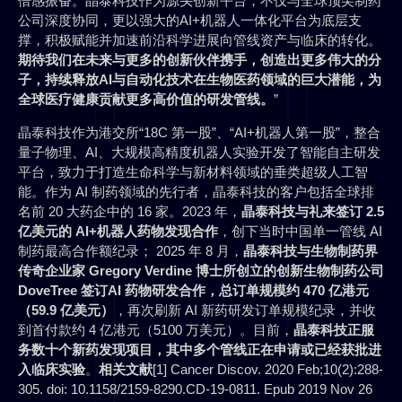
倍感振奋。晶泰科技作为源头创新平台，不仅与全球顶尖制药
公司深度协同，更以强大的AI+机器人一体化平台为底层支
撑，积极赋能并加速前沿科学进展向管线资产与临床的转化。
期待我们在未来与更多的创新伙伴携手，
创造出更多伟大的分
子，
持续释放AI与自动化技术在生物医药领域的巨大潜能，为
全球医疗健康贡献更多高价值的研发管线。
”
晶泰科技作为港交所“18C 第一股”、“AI+机器人第一股”，整合
量子物理、AI、大规模高精度机器人实验开发了智能自主研发
平台，致力于打造生命科学与新材料领域的垂类超级人工智
能。作为 AI 制药领域的先行者，晶泰科技的客户包括全球排
名前 20 大药企中的 16 家。2023 年，
晶泰科技与礼来签订 2.5
亿美元的 AI+机器人药物发现合作
，创下当时中国单一管线 AI
制药最高合作额纪录； 2025 年 8 月，
晶泰科技与生物制药界
传奇企业家 Gregory Verdine 博士所创立的创新生物制药公司
DoveTree 签订
AI 药物研发合作，
总订单规模约 470 亿港元
（59.9 亿美元）
，再次刷新 AI 新药研发订单规模纪录，并收
到首付款约 4 亿港元（5100 万美元）。目前，
晶泰科技正服
务数十个新药发
现项目，其中多个管线正在申请或已经获批进
入临床实验
。
相关文献
[1] Cancer Discov. 2020 Feb;10(2):288-
305. doi: 10.1158/2159-8290.CD-19-0811. Epub 2019 Nov 26