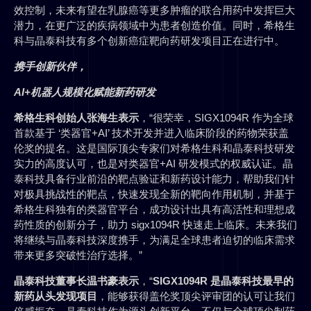
效控制，未来有望在乳腺癌等更多肿瘤的联合用药中发挥巨大
潜力，在更广泛的疾病领域中为患者创造价值。同时，希格生
科与晶泰科技有多个创新癌症靶向药研发项目正在进行中。
携手创新伙伴，
AI+机器人规模化赋能新药研发
希格生科创始人张海生表示
，“很荣幸，SIGX1094R 作为全球
首款基于 ‘类器官+AI’ 技术开发并进入临床阶段的药物荣获盖
伦奖的提名。这是国际顶尖专家们对希格生科和晶泰科技研发
实力的高度认可，也是对类器官+AI 研发模式的权威认证。晶
泰科技具备行业前沿的靶点验证和新药设计能力，帮助我们针
对极具挑战性的靶点，快速发现全新的靶向作用机制，并基于
希格生科独有的类器官平台，成功设计出具有高活性和理想成
药性质的创新分子，助力 sigx1094R 快速走上临床。未来我们
将继续与晶泰科技深度携手，为满足全球患者迫切的临床需求
带来更多突破性治疗选择。”
晶泰科技董事长温书豪表示
，“
SIGX1094R 是晶泰科技最早的
新药从头发现项目
，能够获得盖伦奖顶尖评审团的认可让我们