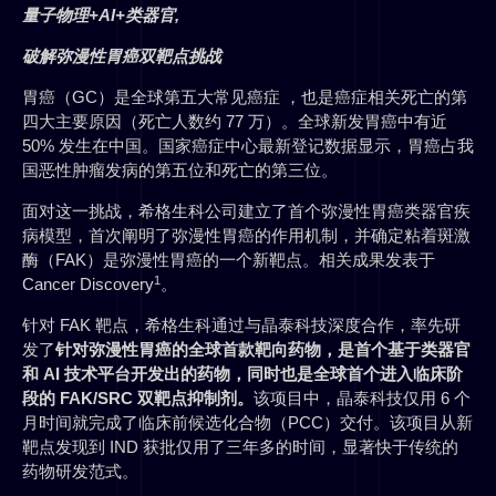
量子物理+AI+类器官,
破解弥漫性胃癌双靶点挑战
胃癌（GC）是全球第五大常见癌症 ，也是癌症相关死亡的第
四大主要原因（死亡人数约 77 万）。全球新发胃癌中有近
50% 发生在中国。国家癌症中心最新登记数据显示，胃癌占我
国恶性肿瘤发病的第五位和死亡的第三位。
面对这一挑战，希格生科公司建立了首个弥漫性胃癌类器官疾
病模型，首次阐明了弥漫性胃癌的作用机制，并确定粘着斑激
酶（FAK）是弥漫性胃癌的一个新靶点。相关成果发表于
1
Cancer Discovery
。
针对 FAK 靶点，希格生科通过与晶泰科技深度合作，率先研
发了
针对弥漫性胃癌的全球首款靶向药物，是首个基于类器官
和 AI 技术平台开发出的药物，同时也是全球首个进入临床阶
段的 FAK/SRC 双靶点抑制剂。
该项目中，晶泰科技仅用 6 个
月时间就完成了临床前候选化合物（PCC）交付。该项目从新
靶点发现到 IND 获批仅用了三年多的时间，显著快于传统的
药物研发范式。