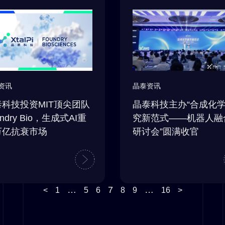
晶泰资讯
资讯
晶泰科技主办“合成化
泰科技投资MIT顶尖团队
究新范式——机器人融合
undry Bio，生成式AI重
研讨会”圆满收官
万亿抗衰市场
…
7
…
<
1
5
6
8
9
16
>