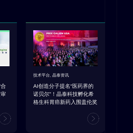
技术平台
,
晶泰资讯
“合
AI创造分子提名“医药界的
验审
诺贝尔”！晶泰科技孵化希
格生科胃癌新药入围盖伦奖