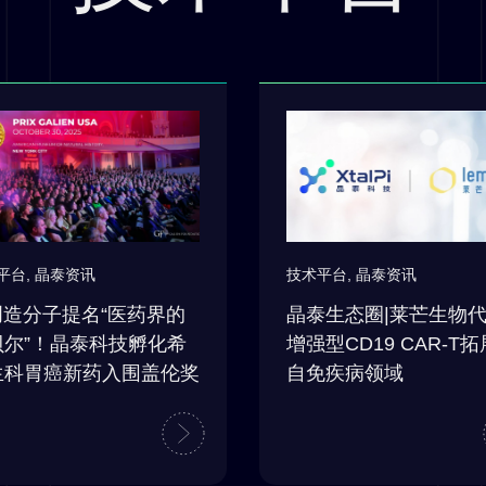
技术平台
,
晶泰资讯
平台
,
晶泰资讯
晶泰生态圈|莱芒生物
创造分子提名“医药界的
增强型CD19 CAR-T
贝尔”！晶泰科技孵化希
自免疾病领域
生科胃癌新药入围盖伦奖