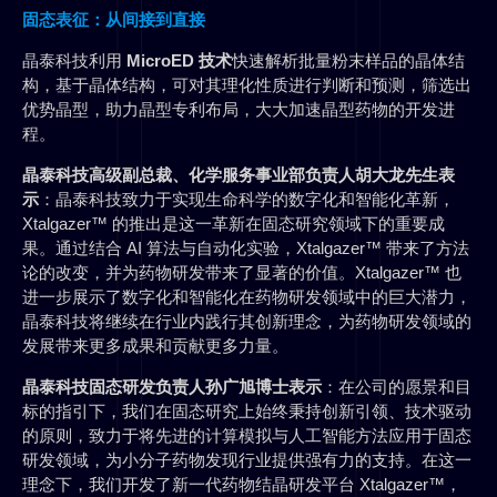
固态表征：从间接到直接
晶泰科技利用
MicroED 技术
快速解析批量粉末样品的晶体结
构，基于晶体结构，可对其理化性质进行判断和预测，筛选出
优势晶型，助力晶型专利布局，大大加速晶型药物的开发进
程。
晶泰科技高级副总裁、化学服务事业部负责人胡大龙先生表
示
：晶泰科技致力于实现生命科学的数字化和智能化革新，
Xtalgazer™ 的推出是这一革新在固态研究领域下的重要成
果。通过结合 AI 算法与自动化实验，Xtalgazer™ 带来了方法
论的改变，并为药物研发带来了显著的价值。Xtalgazer™ 也
进一步展示了数字化和智能化在药物研发领域中的巨大潜力，
晶泰科技将继续在行业内践行其创新理念，为药物研发领域的
发展带来更多成果和贡献更多力量。
晶泰科技固态研发负责人孙广旭博士表示
：在公司的愿景和目
标的指引下，我们在固态研究上始终秉持创新引领、技术驱动
的原则，致力于将先进的计算模拟与人工智能方法应用于固态
研发领域，为小分子药物发现行业提供强有力的支持。在这一
理念下，我们开发了新一代药物结晶研发平台 Xtalgazer™，