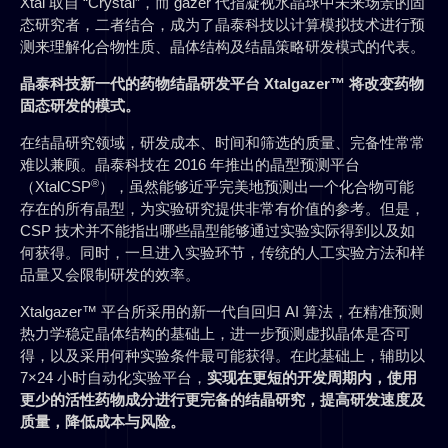
Xtal 取自 “Crystal”，而 gazer 代指凝视水晶球中未来场景的固
态研究者，二者结合，成为了晶泰科技以计算模拟技术进行预
测来理解化合物性质、晶体结构及结晶策略研发模式的代表。
晶泰科技新一代的药物结晶研发平台 Xtalgazer™ 将改变药物
固态研发的模式。
在结晶研究领域，研发成本、时间和筛选的质量、完备性常常
难以兼顾。晶泰科技在 2016 年推出的晶型预测平台
®
（XtalCSP
），虽然能够近乎完美地预测出一个化合物可能
存在的所有晶型，为实验研究提供非常有价值的参考。但是，
CSP 技术并不能指出哪些晶型能够通过实验实际得到以及如
何获得。同时，一旦进入实验环节，传统的人工实验方法和样
品量又会限制研发的效率。
Xtalgazer™ 平台所采用的新一代自回归 AI 算法，在精准预测
热力学稳定晶体结构的基础上，进一步预测虚拟晶体是否可
得，以及采用何种实验条件最可能获得。在此基础上，辅助以
7×24 小时自动化实验平台，
实现在更短的开发周期内，使用
更少的活性药物成分进行更完备的结晶研究，提高研发速度及
质量，降低成本与风险。