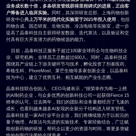
业务成长数十倍，多条研发管线获得里程碑式的进展，正由客
户筹备进入临床实验。
同时，其深圳研发总部、上海药物创新
研发中心
共上万平米的现代化实验室于2021年投入使用
，包括
药物合成、固态研发、生物实验、冷冻电镜等实验室，进一步
提高了晶泰科技自主获得研发数据、迭代算法，以及验证和交
付具有巨大开发潜力的药物候选的能力。
目前，晶泰科技正服务于超过100家全球药企与生物科技企
业、研究机构，全球员工总数超过600人。同时，晶泰科技还
围绕其产业链上下游关键环节与技术，孵化投资了剂泰医药、
希格生科、PhoreMost、莱芒生物等多家创新企业，以晶泰科
技为中心，建立了优势互补、相互赋能的产业生态圈。
晶泰科技联合创始人、CEO马健表示，“很荣幸作为唯一上榜
的AI制药企业，与众多优秀的创新科技公司一起获得Fierce 15
榜单的认可。过去两年，我们的团队和业务量都经历了飞速的
成长，也看到越来越多AI发现的全新分子结构进入研发管线。
晶泰科技是一家AI行业平台企业，我们将继续致力于以前沿的
量子物理、AI算法与先进的实验技术、专家经验结合，广泛赋
能创新药物的研发，帮药企以更少的资源与时间，将更多突破
性的创新疗法带给全球患者。”