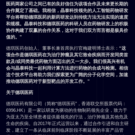
医药两家公司之间已有的良好信任为该项合作及未来更长期的
合作奠定了基础。我相信，晶泰科技领先的人工智能药物研发
平台将帮助德琪医药的新药研发达到传统方法无法实现的速度
和规模。晶泰科技和德琪医药的科研人员在药物研发上的积极
协作构建了双赢的合作关系，这对于我们双方而言都是极具价
值的。”
德琪医药创始人、董事长兼首席执行官梅建明博士表示：
“这
项合作是德琪医药在为治疗肿瘤及其它致命疾病而开发同类首
款及/或同类最优药物方面迈出的又一大步。我们很高兴有机
会与晶泰科技一起利用计算方法进行药物的合成与检测。相信
这个技术平台将助力我们探索更为广阔的分子化学空间，加速
推动德琪医药对于新型靶点的开发工作。”
关于德琪医药
德琪医药有限公司（简称“德琪医药”，香港联交所股票代码：
6996.HK）是一家以研发为驱动的生物制药领先企业，致力于
为亚太乃至全球患者提供最领先的疗法，治疗肿瘤及其他危及
生命的疾病。自2017年正式运营以来，通过合作引进和自主研
发，建立了一条从临床前到临床阶段不断延展的丰富产品管