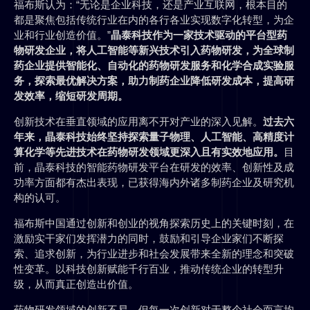
福布斯认为：“无论是企业科技，还是产业互联网，根本目的
都是聚焦包括传统行业在内的各行各业实现数字化转型，为企
业和行业创造价值。”
晶泰科技作为一家技术驱动的平台型药
物研发企业，将人工智能等新兴技术引入药物研发，为全球制
药企业提供智能化、自动化的药物研发服务和化学合成实验服
务，探索最优解决方案，助力制药企业降低研发成本，提高研
发效率，缩短研发周期。
创新技术在垂直领域的应用离不开对产业的深入见解。
过去六
年来，晶泰科技始终坚持探索量子物理、人工智能、高精度计
算化学等先进技术在药物研发领域更深入且有实效地应用。
目
前，晶泰科技的智能药物研发平台在研发的效率、创新性及成
功率方面都有杰出表现，已获得海内外诸多制药企业及研究机
构的认可。
福布斯中国通过创新和创业的视角探索历史上的关键时刻，在
激励实干家们发挥潜力的同时，鼓励和引导企业家们不断探
索、追求创新，为行业进步和社会发展带来全新的理念和突破
性变革。以科技创新赋能千行百业，推动传统企业的转型升
级，从而真正创造出价值。
药物研发领域的创新不易，但每一次创新对于整个社会而言均