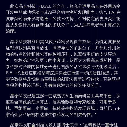
此次晶泰科技与 B.A.I. 的合作，将充分运用晶泰在外用药物
开发中的成功经验与其AI平台的生物药发现能力，结合B.A.I在
皮肤类药物开发与递送上的技术优势，针对特定的皮肤炎症靶
点从头设计具有创新性的多肽分子，为皮肤病患者带来更好的
治疗。
晶泰科技将利用其AI多肽药物发现自主算法，为特定皮肤炎
症靶点找到具有高活性、高特异性的多肽分子，并针对外用药
物的特点设计和优化其结构和序列，以获得更好的皮肤穿透
力、结构稳定性和更长的半衰期，从而大大提高其成药性。晶
泰科技对合成的多肽分子进行初步的活性试验与优化改造后，
B.A.I.将通过皮肤模型与皮肤实验进行进一步的活性筛选，其
实验数据将反馈给晶泰科技的AI算法模型进行迭代，直到获得
各项药物性质理想、具有临床潜力的候选多肽分子。
晶泰科技已建立起一套成熟的AI生物药研发工具与平台，深
度整合高效的预测算法、湿实验数据和专家经验，可用于多
肽、重组蛋白、小蛋白、抗体等生物药发现领域，目前已与多
家药企及科研机构达成生物药发现的相关合作。“
晶泰科技联合创始人赖力鹏博士表示：“晶泰科技一直专注