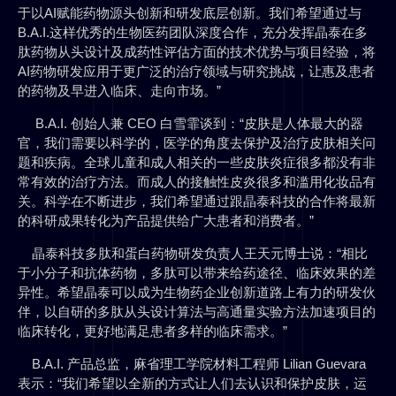
于以AI赋能药物源头创新和研发底层创新。我们希望通过与
B.A.I.这样优秀的生物医药团队深度合作，充分发挥晶泰在多
肽药物从头设计及成药性评估方面的技术优势与项目经验，将
AI药物研发应用于更广泛的治疗领域与研究挑战，让惠及患者
的药物及早进入临床、走向市场。”
B.A.I. 创始人兼 CEO 白雪霏谈到：“皮肤是人体最大的器
官，我们需要以科学的，医学的角度去保护及治疗皮肤相关问
题和疾病。全球儿童和成人相关的一些皮肤炎症很多都没有非
常有效的治疗方法。而成人的接触性皮炎很多和滥用化妆品有
关。科学在不断进步，我们希望通过跟晶泰科技的合作将最新
的科研成果转化为产品提供给广大患者和消费者。”
晶泰科技多肽和蛋白药物研发负责人王天元博士说：“相比
于小分子和抗体药物，多肽可以带来给药途径、临床效果的差
异性。希望晶泰可以成为生物药企业创新道路上有力的研发伙
伴，以自研的多肽从头设计算法与高通量实验方法加速项目的
临床转化，更好地满足患者多样的临床需求。”
B.A.I. 产品总监，麻省理工学院材料工程师 Lilian Guevara
表示：“我们希望以全新的方式让人们去认识和保护皮肤，运