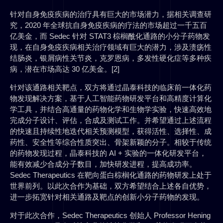
针对自身免疫疾病的治疗具有巨大的市场潜力，据相关调查研
究，2020 年全球抗自身免疫疾病的疗法的市场超过一千五百
亿美金，而 Sedec 针对 STAT3 棕榈酰化通路的小分子药物发
现，在自身免疫疾病相关治疗领域有巨大的潜力，涉及溃疡性
结肠炎，银屑病性关节炎，克罗恩病，多发性硬化症等多种疾
病，潜在市场高达 30 亿美金。[2]
针对该通路相关靶点，双方将通过晶泰科技的临床前一体化药
物发现解决方案，基于人工智能药物研发平台和高精度计算化
学工具，并结合高通量的药物化学和生物学实验，快速高效地
完成分子设计、评估，合成及测试工作。并希望通过上述流程
的快速且持续性地迭代相关预测模型，获得活性、选择性、成
药性、安全性等综合性质突出、骨架新颖的分子。相较于传统
的药物发现过程，晶泰科技的 AI + 实验的一体化研发平台，
能有效减少合成分子数目，加快研发进程，提高成功率。
Sedec Therapeutics 在靶向蛋白棕榈化通路的药物研发上处于
世界前列。以此次合作为基础，双方希望结合上述各自优势，
进一步拓宽针对相关通路及靶点的创新小分子药物的发现。
对于此次合作，Sedec Therapeutics 创始人 Professor Hening