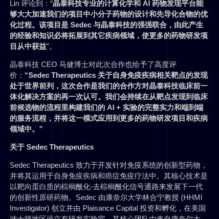
Lin 评论到：“
晶泰科技专业的计算化学和 AI 药物发现平台能
够大大加速我们的项目中小分子药物的设计和先导化合物的优
化过程。该项目是 Sedec 与晶泰科技的强强联合，由此产生
的经验和知识必将拓展到其它疾病领域，使更多的药物研发项
目从中获益
”。
晶泰科技 CEO 马健博士对此次合作也给予了高度评
价：
“Sedec Therapeutics 关于自身免疫疾病相关靶点的发现
处于世界前列，这次合作是我们的合作方对晶泰科技临床前一
体化解决方案的再一次认可。我们会持续在从靶点发现到临床
前候选物的流程里构建我们的 AI + 实验的完整实力和端到端
的服务流程，并将这一模式应用到更多的药物研发项目和疾病
领域中。”
关于 Sedec Therapeutics
Sedec Therapeutics 致力于开发针对免疫系统的创新型药物，
并将其运用于自身免疫疾病和癌症免疫疗法中。其核心技术是
以靶向蛋白质的棕榈酰化-去棕榈酰化信号通路来发展下一代
的创新性原研药物。Sedec 由康奈尔大学林合宁教授 (HHMI
Investigator) 创立并由 Plaisance Capital 投资和孵化，在美国
波士顿地区设立有研发实验室，其核心团队由来自康奈尔大