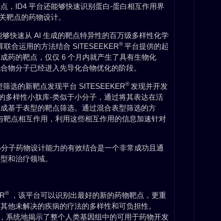
，ID4 平台还能够快速识别蛋白-蛋白相互作用界
相关靶点的药物设计。
，能够快速从 AI 生成的靶点特异性的百万级多样性化学
®
合运用的方法结合 SITESEEKER
平台提供的起
成药的靶点，仅仅 6 个月内就产生了具有生物化
化合物分子已经进入先导化合物优化的阶段。
®
型筛选的新靶点发现平台 SITESEEKER
发现并开发
”的多样性小肽库-类似于小分子，通过将其表达在活
完成基于表型的靶点筛选。通过混合表型筛选的方
实现多肽与靶点相互作用，利用这些相互作用的信息加速针对
技的小分子药物设计能力的有效结合是一个非常成功且通
类型和治疗领域。
®
R
，该平台可以识别出最好的新的药物靶点，更重
和其他未解决的疾病的疗法的多样性和可负担性。
术，系统地揭示了整个人类基因组中的可用于药物开发