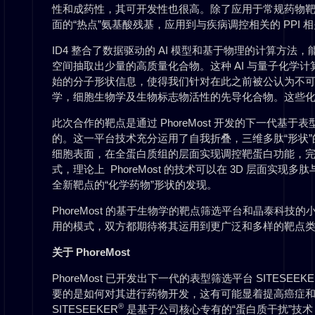
性和成药性，其可开发性也很高。除了应用于常规药物靶点
面的“热点”氨基酸残基，应用到与疾病调控相关的 PPI 
ID4 整合了数据驱动的 AI 模型和基于物理的计算方法
空间抽取出少量的高质量化合物。这种 AI 与量子化学计算联
始的分子形状信息，使得我们针对在此之前被公认为不可
学，细胞生物学及生物标志物活性的先导化合物。这些
此次合作的靶点是通过 PhoreMost 开发的下一代基于表
的。这一平台技术充分运用了自我折叠，三维多肽“形状
细胞表面，在全蛋白质组的层面实现调控靶蛋白功能，
式，理论上 PhoreMost 的技术可以在 3D 层面
全新靶点的“化学药物”形状的发现。
PhoreMost 的基于生物学的靶点筛选平台和晶泰科
用的模式，双方都期待将其运用到更广泛和多样的靶点
关于 PhoreMost
PhoreMost 已开发出下一代的表型筛选平台 SITESEEKE
要的是如何对其进行药物开发，这有可能显着提高癌症
®
SITESEEKER
是基于公司核心专有的“蛋白质干扰”技